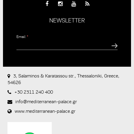
NEWSLETTER
Email
*
CAPTCHA
This
question is
for testing
3, Salaminos & Karatassou str., Thessaloniki, Greece,
whether or
54626
not you are
a human
+30 2311 240 400
visitor and to
prevent
info@mediterranean-palace.gr
automated
spam
www.mediterranean-palace.gr
submissions.
8+2