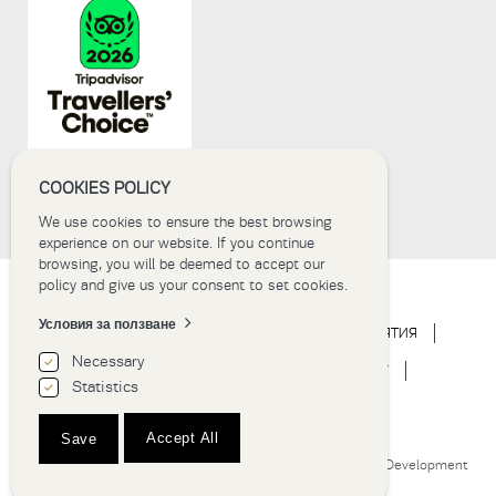
COOKIES POLICY
We use cookies to ensure the best browsing
experience on our website. If you continue
browsing, you will be deemed to accept our
policy and give us your consent to set cookies.
Условия за ползване
НАЧАЛО
ЗА ХОТЕЛА
ПРЕСТОЙ
МЕРОПРИЯТИЯ
Necessary
СВАТБА
ИЗЖИВЯВАНЕ
НОВИНИ
GALLERY
Statistics
КОНТАКТИ
BOOK NOW
Accept All
Save
Hotel Thessaloniki | Grand Hotel Palace © 2018
Website Development
Istology | Web & Marketing Solutions