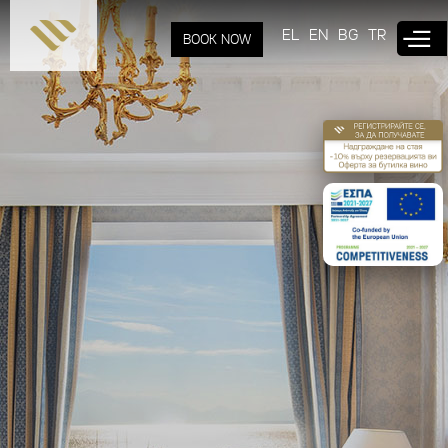
Skip to
main
EL
EN
BG
TR
BOOK NOW
content