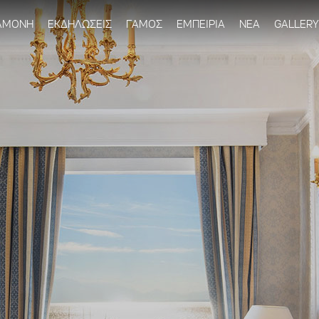
Παράκαμψη
προς το
ΑΜΟΝΗ
ΕΚΔΗΛΩΣΕΙΣ
ΓΑΜΟΣ
ΕΜΠΕΙΡΙΑ
ΝΕΑ
GALLERY
κυρίως
περιεχόμενο