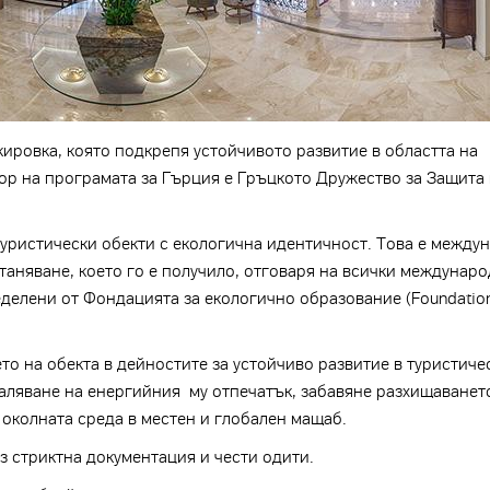
ировка, която подкрепя устойчивото развитие в областта на
ор на програмата за Гърция е Гръцкото Дружество за Защита
а туристически обекти с екологична идентичност. Това е между
станяване, което го е получило, отговаря на всички междунар
еделени от Фондацията за екологично образование (Foundation
о на обекта в дейностите за устойчиво развитие в туристиче
маляване на енергийния му отпечатък, забавяне разхищаванет
околната среда в местен и глобален мащаб.
 стриктна документация и чести одити.