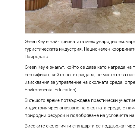
Green Key е най-признатата международна екомарк
туристическата индустрия. Национален координат
Природата.
Green Key е знакът, който се дава като награда н
сертификат, който потвърждава, че мястото за на
изисквания за управление на околната среда, опр
Environmental Education).
В същото време потвърждава практически участиет
индустрия чрез опазване на околната среда, с на
природни ресурси и подобряване на условията на 
Високите екологични стандарти се поддържат чрез