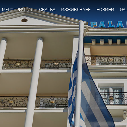
Skip to
main
МЕРОПРИЯТИЯ
СВАТБА
ИЗЖИВЯВАНЕ
НОВИНИ
GA
content