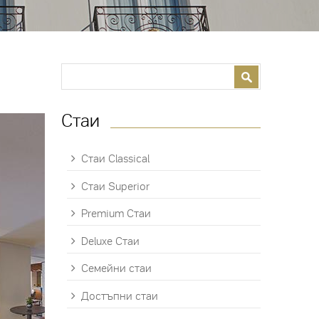
Search form
Search
Стаи
Стаи Classical
Стаи Superior
Premium Стаи
Deluxe Стаи
Семейни стаи
Достъпни стаи