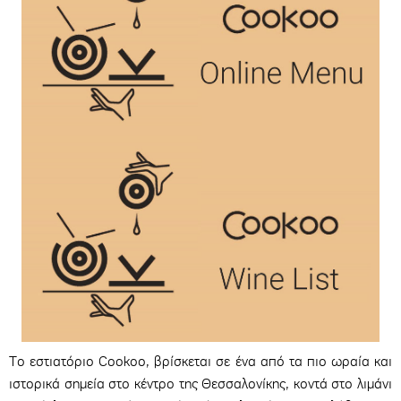
Το εστιατόριο Cookoo, βρίσκεται σε ένα από τα πιο ωραία και
ιστορικά σημεία στο κέντρο της Θεσσαλονίκης, κοντά στο λιμάνι