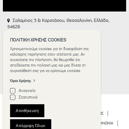
CAPTCHA
This
question is
for testing
Σαλαμίνος 3 & Καρατάσου, Θεσσαλονίκη, Ελλάδα,
whether or
54626
not you are
a human
+30 2311 240 400
visitor and to
ΠΟΛΙΤΙΚΗ ΧΡΗΣΗΣ COOKIES
prevent
info@mediterranean-palace.gr
automated
Χρησιμοποιούμε cookies για τη διασφάλιση της
spam
καλύτερης περιήγησης στον ιστότοπό μας. Αν
www.mediterranean-palace.gr
submissions.
συνεχίσετε την πλοήγηση, θα θεωρηθεί ότι
αποδέχεστε την πολιτική μας και μας δίνετε τη
8+2
συγκατάθεσή σας για να ορίσουμε cookies.
Όροι Χρήσης
Αναγκαία
Στατιστικά
Αποθήκευση
ΑΡΧΙΚΗ
ΞΕΝΟΔΟΧΕΙΟ
ΔΙΑΜΟΝΗ
ΕΚΔΗΛΩΣΕΙΣ
ΓΑΜΟΣ
ΕΜΠΕΙΡΙΑ
ΝΕΑ
GALLERY
ΕΠΙΚΟΙΝΩΝΙΑ
Απόρριψη Όλων