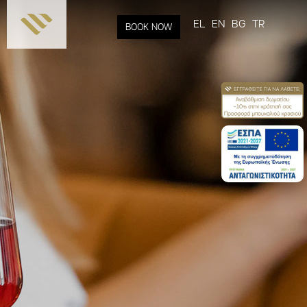
Παράκαμψη
προς το
EL
EN
BG
TR
BOOK NOW
κυρίως
περιεχόμενο