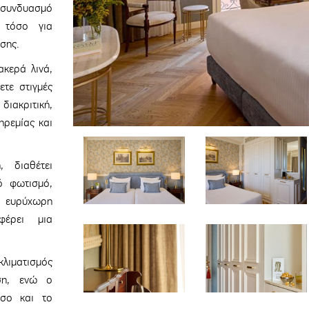
υνδυασμό
ά τόσο για
σης.
κερά λινά,
τε στιγμές
διακριτική,
ηρεμίας και
 διαθέτει
ό φωτισμό,
 ευρύχωρη
φέρει μια
ιματισμός
εση, ενώ ο
έσο και το