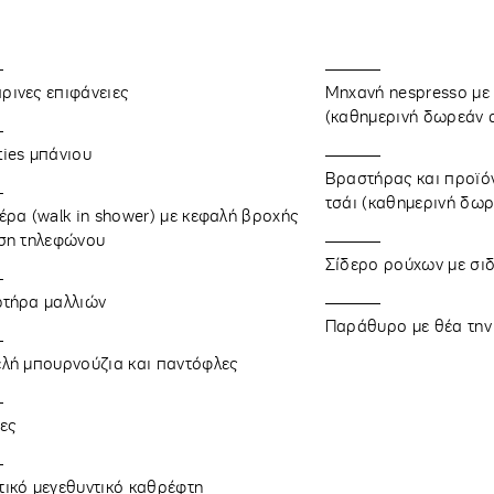
ινες επιφάνειες
Μηχανή nespresso με
(καθημερινή δωρεάν 
ies μπάνιου
Βραστήρας και προϊό
τσάι (καθημερινή δω
έρα (walk in shower) με κεφαλή βροχής
άση τηλεφώνου
Σίδερο ρούχων με σι
ωτήρα μαλλιών
Παράθυρο με θέα την
λή μπουρνούζια και παντόφλες
ες
ικό μεγεθυντικό καθρέφτη