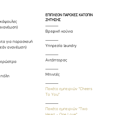
ΕΠΙΠΛΕΟΝ ΠΑΡΟΧΕΣ ΚΑΤΟΠΙΝ
ΖΗΤΗΣΗΣ
 κάψουλες
ανανέωση)
Βρεφική κούνια
ντα για παρασκευή
Υπηρεσία laundry
ρεάν ανανέωση)
Αντάπτορας
δερώστρα
Μπιντές
 πόλη
Πακέτο εμπειριών "Cheers
To You"
Πακέτο εμπειριών "Two
Heart - One Love"