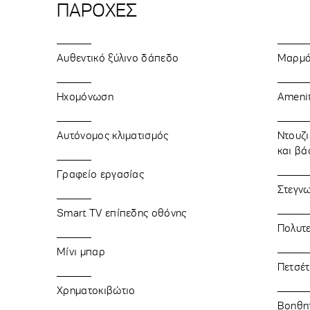
ΠΑΡΟΧΕΣ
Αυθεντικό ξύλινο δάπεδο
Μαρμάρ
Ηχομόνωση
Amenit
Αυτόνομος κλιματισμός
Ντουζι
και β
Γραφείο εργασίας
Στεγν
Smart TV επίπεδης οθόνης
Πολυτε
Μίνι μπαρ
Πετσέτ
Χρηματοκιβώτιο
Βοηθητ