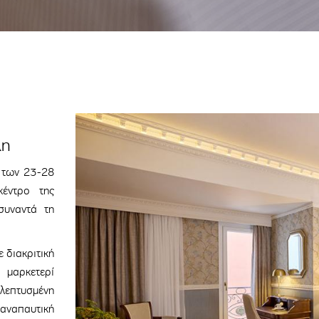
λη
 των 23-28
κέντρο της
υναντά τη
 διακριτική
 μαρκετερί
λεπτυσμένη
ναπαυτική