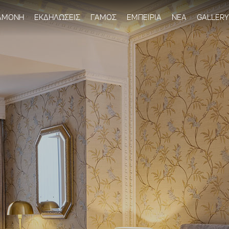
Παράκαμψη
προς το
ΑΜΟΝΗ
ΕΚΔΗΛΩΣΕΙΣ
ΓΑΜΟΣ
ΕΜΠΕΙΡΙΑ
ΝΕΑ
GALLERY
κυρίως
περιεχόμενο