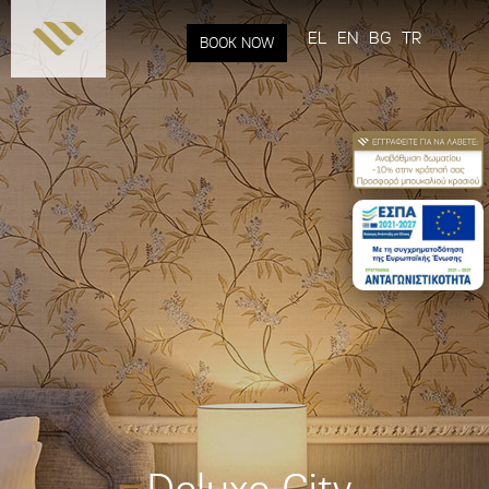
Παράκαμψη
προς το
EL
EN
BG
TR
BOOK NOW
κυρίως
περιεχόμενο