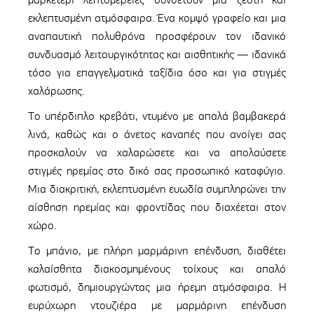
μαρκετερί λεπτομέρειες συνθέτουν μια ζεστή και
εκλεπτυσμένη ατμόσφαιρα. Ένα κομψό γραφείο και μια
αναπαυτική πολυθρόνα προσφέρουν τον ιδανικό
συνδυασμό λειτουργικότητας και αισθητικής — ιδανικά
τόσο για επαγγελματικά ταξίδια όσο και για στιγμές
χαλάρωσης.
Το υπέρδιπλο κρεβάτι, ντυμένο με απαλά βαμβακερά
λινά, καθώς και ο άνετος καναπές που ανοίγει σας
προσκαλούν να χαλαρώσετε και να απολαύσετε
στιγμές ηρεμίας στο δικό σας προσωπικό καταφύγιο.
Μια διακριτική, εκλεπτυσμένη ευωδία συμπληρώνει την
αίσθηση ηρεμίας και φροντίδας που διαχέεται στον
χώρο.
Το μπάνιο, με πλήρη μαρμάρινη επένδυση, διαθέτει
καλαίσθητα διακοσμημένους τοίχους και απαλό
φωτισμό, δημιουργώντας μια ήρεμη ατμόσφαιρα. Η
ευρύχωρη ντουζιέρα με μαρμάρινη επένδυση