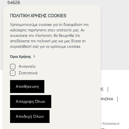
54626
not you are
a human
+30 2311 240 400
visitor and to
ΠΟΛΙΤΙΚΗ ΧΡΗΣΗΣ COOKIES
prevent
info@mediterranean-palace.gr
automated
Χρησιμοποιούμε cookies για τη διασφάλιση της
spam
www.mediterranean-palace.gr
καλύτερης περιήγησης στον ιστότοπό μας. Αν
submissions.
συνεχίσετε την πλοήγηση, θα θεωρηθεί ότι
αποδέχεστε την πολιτική μας και μας δίνετε τη
8+2
συγκατάθεσή σας για να ορίσουμε cookies.
Όροι Χρήσης
Αναγκαία
Στατιστικά
Αποθήκευση
ΑΡΧΙΚΗ
ΞΕΝΟΔΟΧΕΙΟ
ΔΙΑΜΟΝΗ
ΕΚΔΗΛΩΣΕΙΣ
ΓΑΜΟΣ
ΕΜΠΕΙΡΙΑ
ΝΕΑ
GALLERY
ΕΠΙΚΟΙΝΩΝΙΑ
Απόρριψη Όλων
BOOK NOW
Αποδοχή Όλων
Ξενοδοχεία Θεσσαλονίκη | Mediterranean Palace © 2018
Κατασκευή
ιστοσελίδων Istology | Web & Marketing Solutions