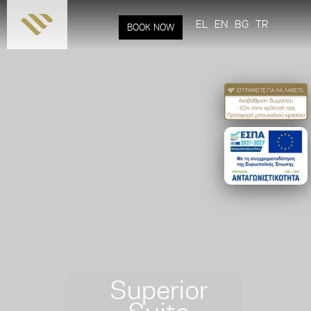
Παράκαμψη
προς το
EL
EN
BG
TR
BOOK NOW
κυρίως
περιεχόμενο
Superior