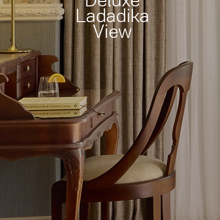
Deluxe
Ladadika
View