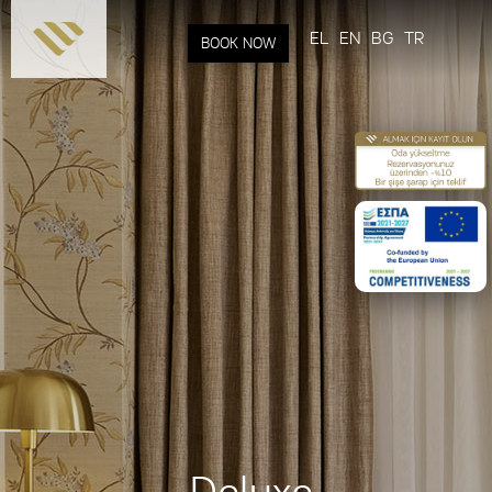
Skip to
main
EL
EN
BG
TR
BOOK NOW
content