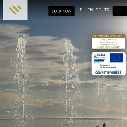
Skip to
main
EL
EN
BG
TR
BOOK NOW
content