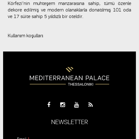
Körfezi'nin muhteşem manzarasına sahip, tümü özenle
dekore edilmiş ve modern olanaklarla donatılmış 101 oda
ve 17 süite sahip 5 yıldızlı bir oteldir.
Kullanım koşulları
NEWSLETTER
Email
*