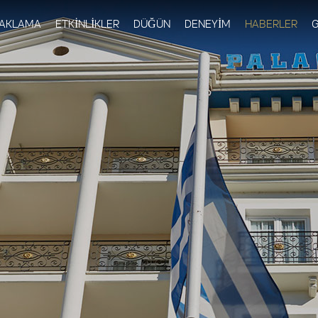
Skip to
main
AKLAMA
ETKİNLİKLER
DÜĞÜN
DENEYİM
HABERLER
G
content