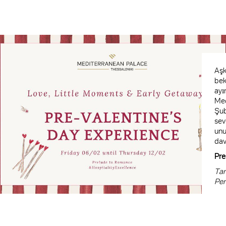
Aşk
bek
ayı
Med
Şub
sev
unu
dav
Pre
Tar
Pe