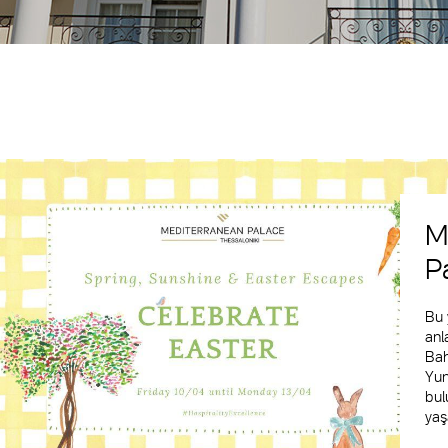
M
P
Bu 
anl
Bah
Yun
bul
yaş