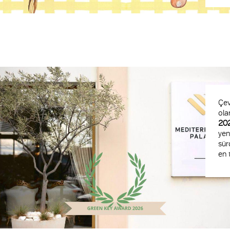
Çev
ola
202
yen
sür
en 