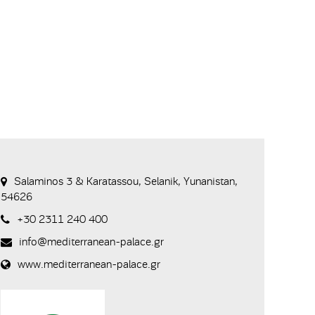
Salaminos 3 & Karatassou, Selanik, Yunanistan,
54626
+30 2311 240 400
info@mediterranean-palace.gr
www.mediterranean-palace.gr