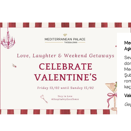
Med
Aşk
Sev
dön
Med
Şub
rom
kaç
Val
Geç