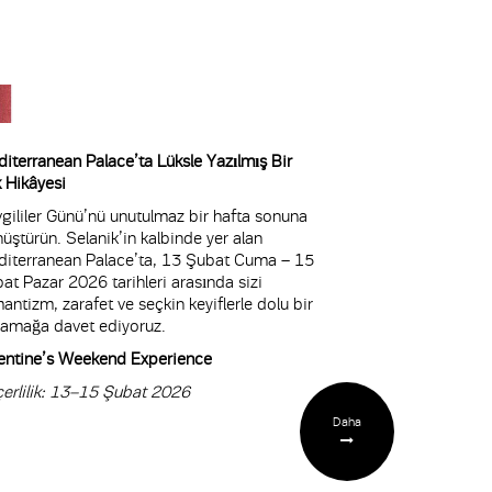
iterranean Palace’ta Lüksle Yazılmış Bir
 Hikâyesi
gililer Günü’nü unutulmaz bir hafta sonuna
üştürün. Selanik’in kalbinde yer alan
iterranean Palace’ta, 13 Şubat Cuma – 15
at Pazar 2026 tarihleri arasında sizi
antizm, zarafet ve seçkin keyiflerle dolu bir
amağa davet ediyoruz.
entine’s Weekend Experience
erlilik: 13–15 Şubat 2026
Daha