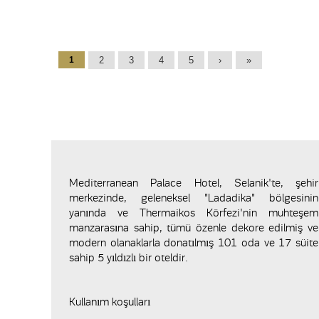
Pages
1
2
3
4
5
›
»
Mediterranean Palace Hotel, Selanik'te, şehir
merkezinde, geleneksel "Ladadika" bölgesinin
yanında ve Thermaikos Körfezi'nin muhteşem
manzarasına sahip, tümü özenle dekore edilmiş ve
modern olanaklarla donatılmış 101 oda ve 17 süite
sahip 5 yıldızlı bir oteldir.
Kullanım koşulları