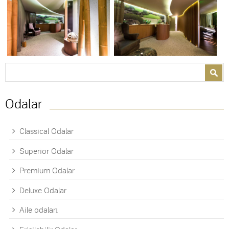
Search form
Search
Odalar
Classical Odalar
Superior Odalar
Premium Odalar
Deluxe Odalar
Aile odaları