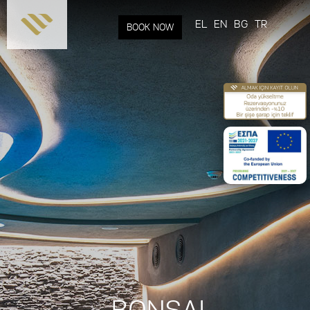
Skip to
main
EL
EN
BG
TR
BOOK NOW
content