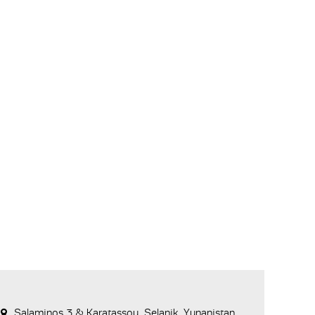
Salaminos 3 & Karatassou, Selanik, Yunanistan,