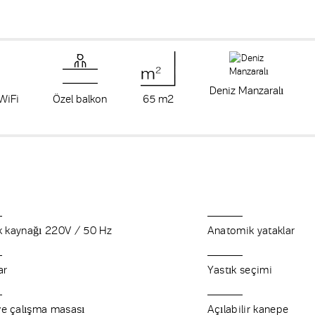
Deniz Manzaralı
 WiFi
Özel balkon
65 m
2
ik kaynağı 220V / 50 Hz
Anatomik yataklar
ar
Yastık seçimi
e çalışma masası
Açılabilir kanepe