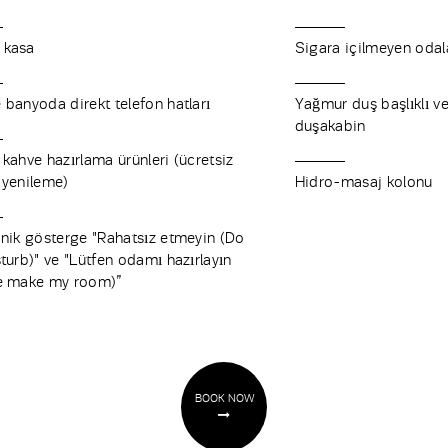
 kasa
Sigara içilmeyen odal
 banyoda direkt telefon hatları
Yağmur duş başlıklı ve
duşakabin
 kahve hazırlama ürünleri (ücretsiz
 yenileme)
Hidro-masaj kolonu
onik gösterge "Rahatsız etmeyin (Do
sturb)" ve "Lütfen odamı hazırlayın
e make my room)”
BOOK NOW