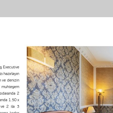
iş Executive
zı hazırlayın
n ve denizin
n muhteşem
k odasında 2
sında 1.50 x
 ve 2 ila 3