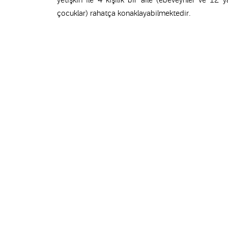
yetişkin ile 4 kişilik bir aile (ebeveynler ve 12 
çocuklar) rahatça konaklayabilmektedir.