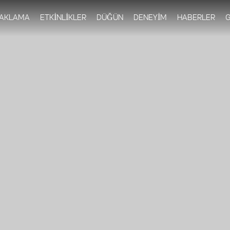
Skip to
main
AKLAMA
ETKİNLİKLER
DÜĞÜN
DENEYİM
HABERLER
G
content