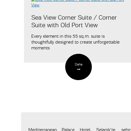
Sea View Corner Suite / Corner
Suite with Old Port View
Every element in this 55 sq.m. suite is
thoughtfully designed to create unforgettable
moments
Daha
Mediterranean Palace Hotel, Selanik'te, şehir