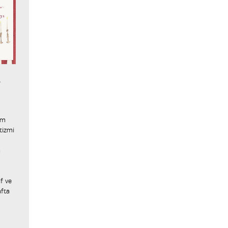
–
im
tizmi
a
if ve
afta