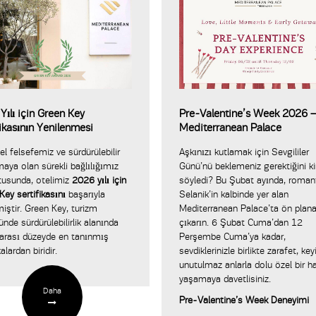
Yılı için Green Key
Pre-Valentine’s Week 2026 
fikasının Yenilenmesi
Mediterranean Palace
el felsefemiz ve sürdürülebilir
Aşkınızı kutlamak için Sevgililer
maya olan sürekli bağlılığımız
Günü’nü beklemeniz gerektiğini k
tusunda, otelimiz
2026 yılı için
söyledi? Bu Şubat ayında, roman
Key sertifikasını
başarıyla
Selanik’in kalbinde yer alan
miştir. Green Key, turizm
Mediterranean Palace’ta ön plan
ünde sürdürülebilirlik alanında
çıkarın. 6 Şubat Cuma’dan 12
rarası düzeyde en tanınmış
Perşembe Cuma’ya kadar,
kalardan biridir.
sevdiklerinizle birlikte zarafet, key
unutulmaz anlarla dolu özel bir h
yaşamaya davetlisiniz.
Daha
Pre-Valentine’s Week Deneyimi