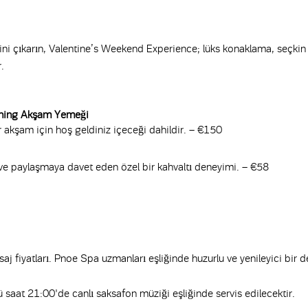
eyfini çıkarın, Valentine’s Weekend Experience; lüks konaklama, seçkin
.
Dining Akşam Yemeği
r akşam için hoş geldiniz içeceği dahildir. – €150
 ve paylaşmaya davet eden özel bir kahvaltı deneyimi. – €58
aj fiyatları. Pnoe Spa uzmanları eşliğinde huzurlu ve yenileyici bir 
aat 21:00'de canlı saksafon müziği eşliğinde servis edilecektir.