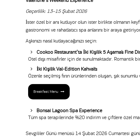
Valentine’s Weekend Experience
Geçerlilik: 13–15 Şubat 2026
İster özel bir anı kutluyor olun ister birlikte olmanın k
gastronomi ve rahatlatıcı spa anlarını bir araya getiriyor
Aşkınızı nasıl kutlayacağınızı seçin:
Cookoo Restaurant’ta İki Kişilik 5 Aşamalı Fine 
Otel dışı misafirler için de sunulmaktadır. Romantik bi
İki Kişilik Val-Edition Kahvaltı
Özenle seçilmiş fırın ürünlerinden oluşan, şık sunumlu
Breakfast Menu
Bonsai Lagoon Spa Experience
Tüm spa terapilerinde %20 indirim ve çiftlere özel mas
Sevgililer Günü menüsü 14 Şubat 2026 Cumartesi günü s