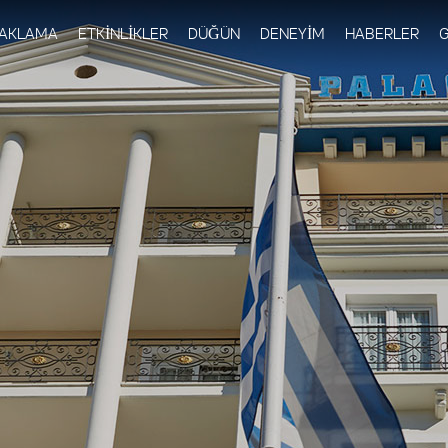
Skip to
main
AKLAMA
ETKİNLİKLER
DÜĞÜN
DENEYİM
HABERLER
G
content