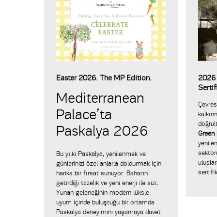
Easter 2026. The MP Edition.
2026 
Serti
Mediterranean
Çevres
Palace’ta
kalkın
doğrul
Paskalya 2026
Green 
yenile
sektör
Bu yılki Paskalya, yenilenmek ve
ulusla
günlerinizi özel anlarla doldurmak için
sertifi
harika bir fırsat sunuyor. Baharın
getirdiği tazelik ve yeni enerji ile sizi,
Yunan geleneğinin modern lüksle
uyum içinde buluştuğu bir ortamda
Paskalya deneyimini yaşamaya davet