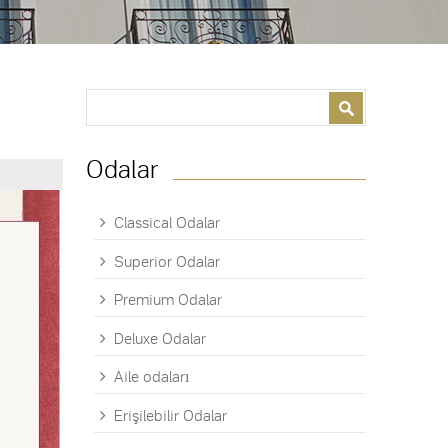
Search form
Search
Odalar
Classical Odalar
Superior Odalar
Premium Odalar
Deluxe Odalar
Aile odaları
Erişilebilir Odalar